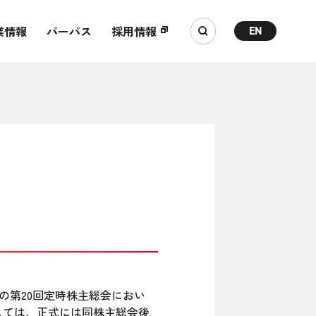
業情報
パーパス
採用情報
EN
定の第20回定時株主総会におい
しては、正式には同株主総会後