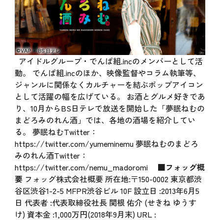
アイドルグループ・でんぱ組.incのメンバーとして活
動。 でんぱ組.incのほか、映像監督やコラム執筆等、
ジャンルに関係なくカルチャーを結ぶポップアイコン
として活躍の幅を広げている。 お酒とグルメ好きであ
り、10月からBS日テレで放送を開始した「夢眠ねむの
まどろみのれん酒」では、各地の酒場を紹介してい
る。 夢眠ねむTwitter：
https://twitter.com/yumeminemu
夢眠ねむのまどろ
みのれん酒Twitter：
https://twitter.com/nemu_madoromi
■フォッグ概
要
フォッグ株式会社概要 所在地:〒150-0002 東京都渋
谷区渋谷1-2-5 MFPR渋谷ビル 10F 設立日 :2013年6月5
日 代表者 :代表取締役社長 関根 佑介 (せきね ゆうす
け) 資本金 :1,000万円(2018年9月末) URL :