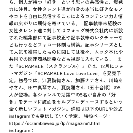
ら、個人が持つ「好き」という思いの共感性と、爆発
力に注目。女性タレント達が自身の本当に好きなモノ
やコトを自由に発信することによるコンテンツ力と情
報の広がりに期待を寄せている。 記事執筆未経験の
女性タレント達に対してはフォッグ株式会社内に新設
された編集部にて記事校正や記事執筆のレクチャーな
ども行うなどフォロー体制も構築。記事シリーズとし
て人気を獲得したものに関しては後々、ムック本化や
共同での関連商品開発なども視野に入れている。 ま
た『SCRAMBLE（スクランブル）』では、12月にフォ
トマガジン「SCRAMBLE Love Love Love」を発売予
定。初号では、江夏詩織さん、加藤ナナさん、川崎あ
やさん、田中真琴さん、夏焼雅さん（五十音順）の5
人が登場。各ジャンルで活躍中の5名が自身の「好
き」をテーマに誌面をセルプフロデュースするという
全く新しいフォトマガジン。詳細は以下のURLや公式
instagramでも発信していく予定。 特設ページ：
https://scrambleweb.jp/lp/magazine1.html
instagram：