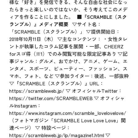
様な「好き」を発信できる、そんな自由な社会になっ
たらきっと楽しいのではないか、そう考えてこのメデ
ィアを作ることにしました。
■『SCRAMBLE（スク
ランブル）』メディア概要
▽サイト名：
「SCRAMBLE（スクランブル）」 ▽提供開始日：
2018年10月11日（木） ▽主なコンテンツ： ・女性タレ
ントが執筆したコラム記事を展開 ・一部、CHEERZ
forスゴ得（※1）でのみ閲覧可能な限定記事あり ▽記
事ジャンル：グルメ、おでかけ、アニメ、ゲーム、エ
ンタメ、スポーツ、ビューティー、ファッション、ス
マホ、フォト、など ▽参加ライター：後述、一部抜粋
▽『SCRAMBLE（スクランブル）』URL：
https://scrambleweb.jp/
▽ オフィシャルTwitter：
https://twitter.com/SCRAMBLEWEB
▽ オフィシャ
ルInstagram：
https://www.instagram.com/scramble_lovelovelove/
（フォトマガジン「SCRAMBLE Love Love Love」関
連ページ） ▽ 特設ページ：
https://scrambleweb.jp/lp/magazine1.html
▽