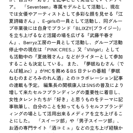
ア。 「Seventeen」専属モデルとして活動し、現在
では女優やアーティストとして多彩な顔を見せる『江
夏詩織さん』、E-girlsの一員として活動し、同グルー
プ卒業後には自身でブランド「BLIXZY(ブライジー)」
を立ち上げるなど活躍の場を広げる『武藤千春さ
ん』、Berryz工房の一員として活動し、グループ活動
停止中の現在は「PINK CRES.」又「ViVigirl」として
も活動中の『夏焼雅さん』などがライターとして参加
することも決定している。 また、『夢眠ねむさん（で
んぱ組.inc）』がMCを務めるBS 日テレの番組「夢眠
ねむのまどろみのれん酒」とのコラボレーション記事
の連載も予定。 編集長の関根康人はSNSの普及により
増して来たセルフブランディングの重要性に着目し、
女性タレントたちが「好き」と思うものをテーマに記
事執筆し、自分のことを知ってもらうセルフブランデ
ィングの場として活用出来るメディアを立ち上げるこ
とにした。 「スイーツ部」や「男子スイーツ部」、
お酒の専門サイト「酒コミュ」などの立ち上げ経験か