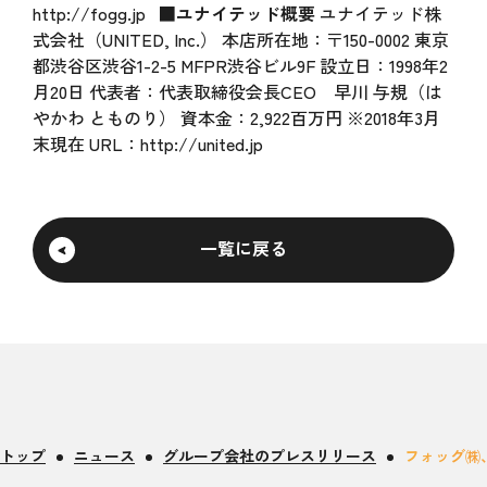
http://fogg.jp
■ユナイテッド概要
ユナイテッド株
式会社（UNITED, Inc.） 本店所在地：〒150-0002 東京
都渋谷区渋谷1-2-5 MFPR渋谷ビル9F 設立日：1998年2
月20日 代表者：代表取締役会長CEO 早川 与規（は
やかわ とものり） 資本金：2,922百万円 ※2018年3月
末現在 URL：
http://united.jp
一覧に戻る
トップ
ニュース
グループ会社のプレスリリース
フォッグ㈱