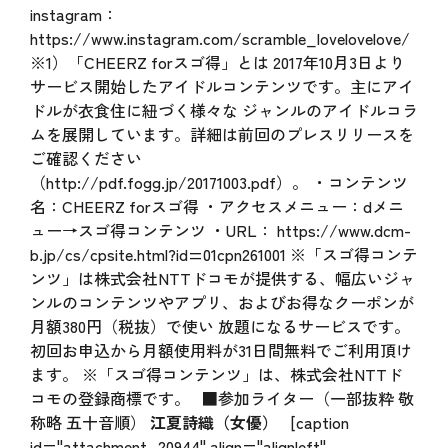
instagram：
https://www.instagram.com/scramble_lovelovelove/
※1）「CHEERZ forスゴ得」とは 2017年10月3日より
サービス開始したアイドルコンテンツです。主にアイ
ドルが衣食住に紐づく様々な ジャンルのアイドルコラ
ムを展開しています。詳細は前回のプレスリリースを
ご確認ください
（
http://pdf.fogg.jp/20171003.pdf
）。 ・コンテンツ
名：CHEERZ forスゴ得 ・アクセスメニュー：dメニ
ュー→スゴ得コンテンツ ・URL：
https://www.dcm-
b.jp/cs/cpsite.html?id=01cpn261001
※「スゴ得コンテ
ンツ」は株式会社NTTドコモが提供する、幅広いジャ
ンルのコンテンツやアプリ、およびお得なクーポンが
月額380円（税抜）で使い 放題になるサービスです。
初回お申込から月額使用料が31日間無料でご利用頂け
ます。 ※「スゴ得コンテンツ」は、株式会社NTTド
コモの登録商標です。 ■参加ライター（一部抜粋 敬
称略 五十音順）
江夏詩織（女優）
[caption
id="attachment_20944" align="alignleft"