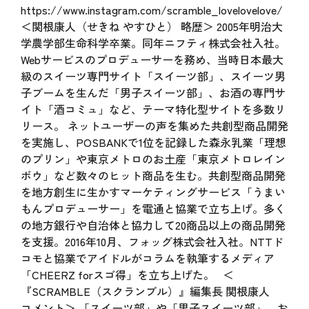
https://www.instagram.com/scramble_lovelovelove/
＜関根康人（せきね やすひと） 略歴＞ 2005年明治大
学農学部生命科学卒業。同年ニフティ株式会社入社。
Webサービスのプロデューサーを務め、当時日本最大
級のスイーツ専門サイト「スイーツ部」、スイーツ男
子ブームを生んだ「男子スイーツ部」、お酒の専門サ
イト「酒コミュ」など、テーマ特化型サイトを多数リ
リース。 ネットユーザーの声を集めた共創型商品開発
を実施し、POSBANKで1位を記録した森永乳業「理想
のプリン」や東京メトロのお土産「東京メトロレイン
ボウ」など数々のヒット商品を生む。共創型商品開発
を地方創生に生かすマーケティングサービス「うまい
もんプロデューサー」を電通と協業で立ち上げ。多く
の地方銀行や自治体と協力して20商品以上の商品開発
を支援。2016年10月、フォッグ株式会社入社。NTTド
コモと協業でアイドルがコラムを執筆するメディア
「CHEERZ forスゴ得」を立ち上げた。 ＜
『SCRAMBLE（スクランブル）』編集長 関根康人
コメント＞ 「スイーツ部」や「男子スイーツ部」、お