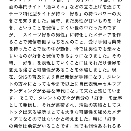
酒の専門サイト「酒コミュ」などの立ち上げを通じて
テーマ特化型サイトが持つ「好き」の持つパワーの大
きさを知りました。当時、まだ男性が甘いものを「好
き」ということを発信しにくい世の中だったのです
が、「スイーツ好きの男性」に特化したメディアを作
ることで発信者側はもちろんのこと、受け手側も興味
を持ったことで世の中が動き、今では男性でも堂々と
甘いものが好きと発信できるようになりました。その
時、「好き」を表現していくことにはそれだけ世界を
変える強さと可能性があることを体験しました。現
在、SNSの普及により自己発信が手軽になり、タレン
トの方々にとっても今まで以上に自己表現＝セルフブ
ランディングが必要な時代になって来たと感じていま
す。 そこで、タレントの方々が自分の「好き」を記事
として発信し、それが蓄積され、活動の実績としてス
トック出来る場所はとても大きな可能性を秘めたメデ
ィアになるのではないかと考えました。時に「好き」
の発信は勇気がいることです。誰でも個性あふれる多