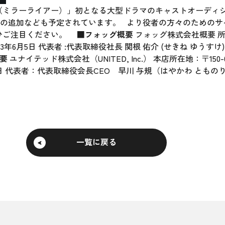
iar（ミラーライアー）」初となる大型ドラマのキャストオーデ
本の追加なども予定されています。 より役者の方々のための
」にぜひご注目ください。
■フォッグ概要
フォッグ株式会社概要 所在
:2013年6月5日 代表者 :代表取締役社長 関根 佑介 (せきね ゆうすけ) 資
要
ユナイテッド株式会社（UNITED, Inc.） 本店所在地：〒150-0
20日 代表者：代表取締役会長CEO 早川 与規（はやかわ とものり） 
一覧に戻る