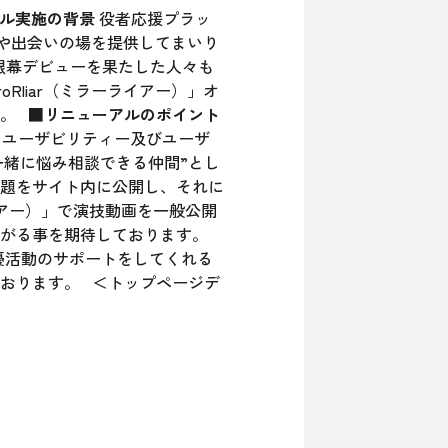
ル実施の背景
役者応援プラッ
情報や出会いの場を提供してまいり
由で銀幕デビューを果たした人々も
Rliar（ミラーライアー）」オ
た。
■リニューアルのポイント
、ユーザビリティー及びユーザ
一緒に悩み相談できる仲間”とし
やお題をサイト内に公開し、それに
ライアー）」で演技動画を一般公開
繋がる事を期待しております。
優活動のサポートをしてくれる
おります。 ＜トップページデ