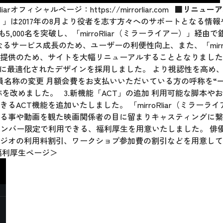
ィシャルページ：
https://mirrorliar.com
■リニューア
イアー）」は2017年の8月より役者を志す方々へのサポートとなる
も5,000名を突破し、「mirroRliar（ミラーライアー）」経
るサービス成長のため、ユーザーの利便性向上、また、「mirro
生提供のため、サイトを大幅リニューアルすることとなりまし
ォンに最適化されたデザインを採用しました。 より視認性を高め
会員名称の変更 月額会費をお支払いいただいている方の呼称を“
称を改めました。 3.新機能「ACT」の追加 利用可能な脚本
ACT機能を追加いたしました。 「mirroRliar（ミラー
がる事や動画を観た映画関係者の目に留まりキャスティングに
 メンバー限定で利用できる、福利厚生を用意いたしました。 俳
ジオの利用料割引、ワークショプ参加費の割引などを用意して
生ページ＞