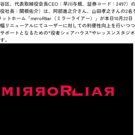
谷区、代表取締役会長CEO：早川与規、証券コード：2497）
役社長：関根佑介）は、阿部進之介さん、山田孝之さんの2名
ットホーム「mirroRliar（ミラーライアー）」が本日10月2
リニューアルにてユーザーに対しての利便性向上を行いつつ、加えて
ートとなるための“役者シェアハウス”やレッスンスタジオの割引提
ます。