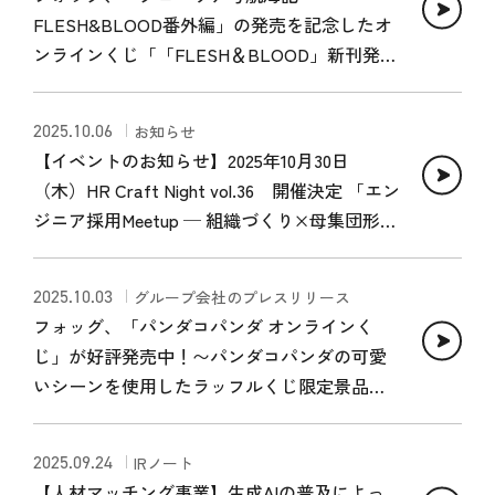
FLESH&BLOOD番外編」の発売を記念したオ
ンラインくじ「「FLESH＆BLOOD」新刊発売
記念ラッフルくじ」を好評発売中！〜彩先生
の美麗なイラストを使用した景品が多数登
2025.10.06
お知らせ
場〜
【イベントのお知らせ】2025年10月30日
（木）HR Craft Night vol.36 開催決定 「エン
ジニア採用Meetup ─ 組織づくり×母集団形
成」
2025.10.03
グループ会社のプレスリリース
フォッグ、「パンダコパンダ オンラインく
じ」が好評発売中！〜パンダコパンダの可愛
いシーンを使用したラッフルくじ限定景品が
多数登場〜
2025.09.24
IRノート
【人材マッチング事業】生成AIの普及によっ