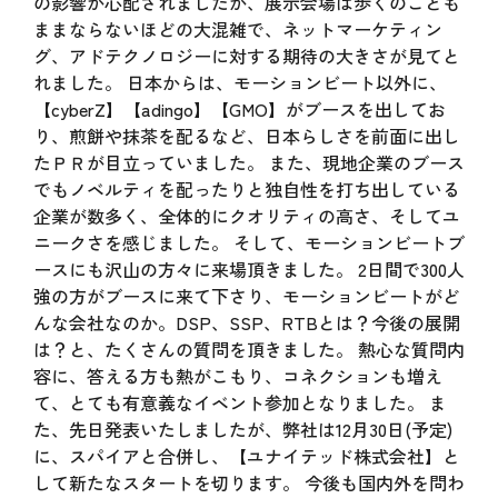
の影響が心配されましたが、展示会場は歩くのことも
ままならないほどの大混雑で、ネットマーケティン
グ、アドテクノロジーに対する期待の大きさが見てと
れました。 日本からは、モーションビート以外に、
【cyberZ】【adingo】【GMO】がブースを出してお
り、煎餅や抹茶を配るなど、日本らしさを前面に出し
たＰＲが目立っていました。 また、現地企業のブース
でもノベルティを配ったりと独自性を打ち出している
企業が数多く、全体的にクオリティの高さ、そしてユ
ニークさを感じました。 そして、モーションビートブ
ースにも沢山の方々に来場頂きました。 2日間で300人
強の方がブースに来て下さり、モーションビートがど
んな会社なのか。DSP、SSP、RTBとは？今後の展開
は？と、たくさんの質問を頂きました。 熱心な質問内
容に、答える方も熱がこもり、コネクションも増え
て、とても有意義なイベント参加となりました。 ま
た、先日発表いたしましたが、弊社は12月30日(予定)
に、スパイアと合併し、【ユナイテッド株式会社】と
して新たなスタートを切ります。 今後も国内外を問わ