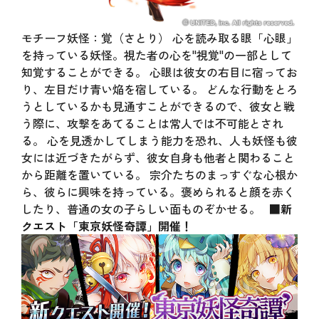
モチーフ妖怪：覚（さとり） 心を読み取る眼「心眼」
を持っている妖怪。視た者の心を"視覚"の一部として
知覚することができる。 心眼は彼女の右目に宿ってお
り、左目だけ青い焔を宿している。 どんな行動をとろ
うとしているかも見通すことができるので、彼女と戦
う際に、攻撃をあてることは常人では不可能とされ
る。 心を見透かしてしまう能力を恐れ、人も妖怪も彼
女には近づきたがらず、彼女自身も他者と関わること
から距離を置いている。 宗介たちのまっすぐな心根か
ら、彼らに興味を持っている。褒められると顔を赤く
したり、普通の女の子らしい面ものぞかせる。
■新
クエスト「東京妖怪奇譚」開催！