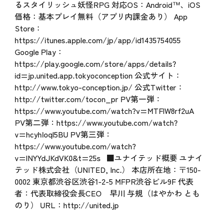
るスタイリッシュ妖怪RPG 対応OS：Android™、iOS
価格：基本プレイ無料（アプリ内課金あり） App
Store：
https://itunes.apple.com/jp/app/id1435754055
Google Play：
https://play.google.com/store/apps/details?
id=jp.united.app.tokyoconception
公式サイト：
http://www.tokyo-conception.jp/
公式Twitter：
http://twitter.com/tocon_pr
PV第一弾：
https://www.youtube.com/watch?v=MTFlW8rf2uA
PV第二弾：
https://www.youtube.com/watch?
v=hcyhIoql5BU
PV第三弾：
https://www.youtube.com/watch?
v=lNYYdJKdVK0&t=25s
■ユナイテッド概要 ユナイ
テッド株式会社（UNITED, Inc.） 本店所在地：〒150-
0002 東京都渋谷区渋谷1-2-5 MFPR渋谷ビル9F 代表
者：代表取締役会長CEO 早川 与規（はやかわ とも
のり） URL：
http://united.jp