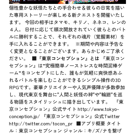
個性豊かな妖怪たちとの手合わせ＆彼らの日常を描い
た専用ストーリーが楽しめる新クエストを開催いたし
ます。 今回の相手はタマモ、キリノ、ネネコ、レンの
４人。 日付に応じて順次開放されていく彼らとのバト
ルに勝利することで、それぞれの魂片（覚醒素材）を
手に入れることができます。 ※期間や内容は予告な
く変更となることがございます。あらかじめご了承く
ださい。
■『東京コンセプション』とは
『東京コン
セプション』は”究極簡単ノーストレスな時間泥棒ゲ
ーム”をコンセプトにした、誰もが気軽に爽快感あふ
れるバトルを楽しむことができるシンプル操作の3D
RPGです。豪華クリエイターや人気声優陣が多数参加
し、現代東京を舞台に"人間と妖怪の絆"や"輪廻"を巡
る物語をスタイリッシュに描き出しています。 『東
京コンセプション』公式サイト
http://www.tokyo-
conception.jp/
『東京コンセプション』公式Twitter
http://twitter.com/tocon_pr
■アプリ概要 タイト
ル：東京コンセプション ジャンル：キ/ズ/ナを繋げ