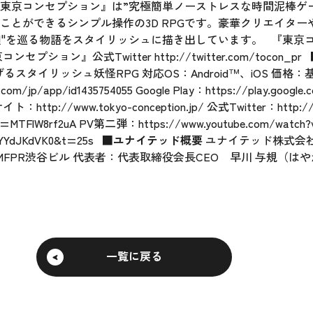
東京コンセプション』は”究極簡単ノーストレスな時間泥棒ゲ
ことができるシンプル操作の3D RPGです。豪華クリエイタ
輪廻"を巡る物語をスタイリッシュに描き出しています。 『東京
コンセプション』公式Twitter
http://twitter.com/tocon_pr
るスタイリッシュ妖怪RPG 対応OS：Android™、iOS 価
e.com/jp/app/id1435754055
Google Play：
https://play.google.
サイト：
http://www.tokyo-conception.jp/
公式Twitter：
http:/
v=MTFlW8rf2uA
PV第二弾：
https://www.youtube.com/watch?
NYYdJKdVK0&t=25s
■ユナイテッド概要
ユナイテッド株式会社（U
2-5 MFPR渋谷ビル 代表者：代表取締役会長CEO 早川 与規（はや
一覧に戻る