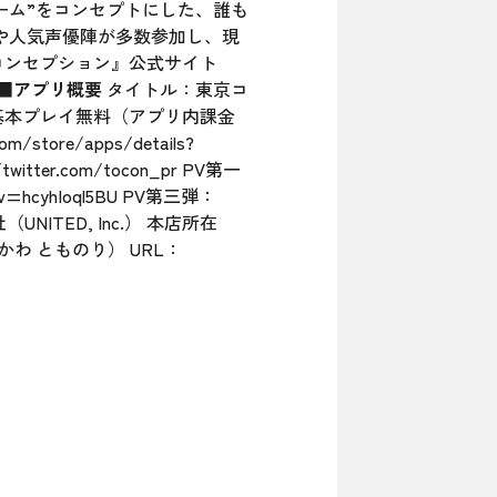
ーム”をコンセプトにした、誰も
ーや人気声優陣が多数参加し、現
コンセプション』公式サイト
■アプリ概要
タイトル：東京コ
格：基本プレイ無料（アプリ内課金
com/store/apps/details?
/twitter.com/tocon_pr
PV第一
v=hcyhIoql5BU
PV第三弾：
NITED, Inc.） 本店所在
かわ とものり） URL：