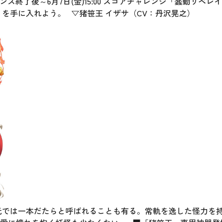
テナンス終了後～6月7日(金)15:00 スコアチャレンジ「蠢動リベ
を手に入れよう。 ▽猪笹王 イザサ（CV：丹沢晃之）
元では一本だたらと呼ばれることも有る。常軌を逸した怪力を