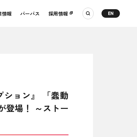
業情報
パーパス
採用情報
EN
プション』 「蠢動
が登場！ ～ストー