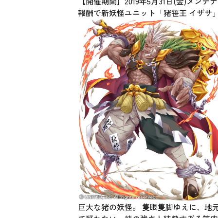
【開催期間】2019年5月31日(金)メン
報酬で新妖怪ユニット「猪笹王 イザサ」
巨大な猪の妖怪。 隻眼隻脚ゆえに、地