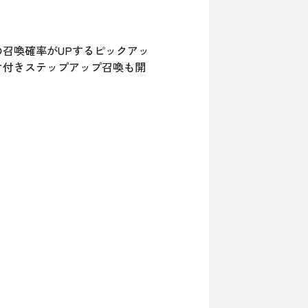
ラ」の召喚確率がUPするピックアッ
け付きステップアップ召喚も開