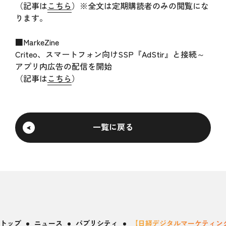
（記事は
こちら
）※全文は定期購読者のみの閲覧にな
ります。
■MarkeZine
Criteo、スマートフォン向けSSP『AdStir』と接続～
アプリ内広告の配信を開始
（記事は
こちら
）
一覧に戻る
トップ
ニュース
パブリシティ
【日経デジタルマーケティング、M