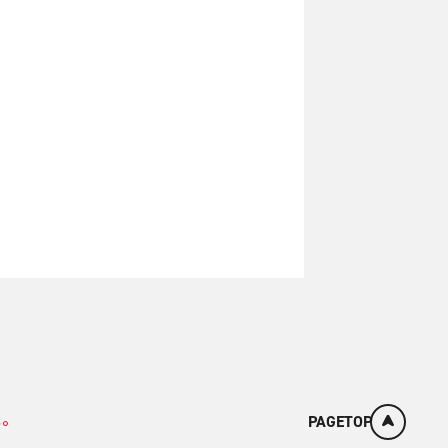
た。
PAGETOP