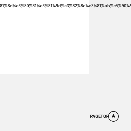
3%81%8d%e3%80%81%e3%81%9d%e3%82%8c%e3%81%ab%e5%90
PAGETOP