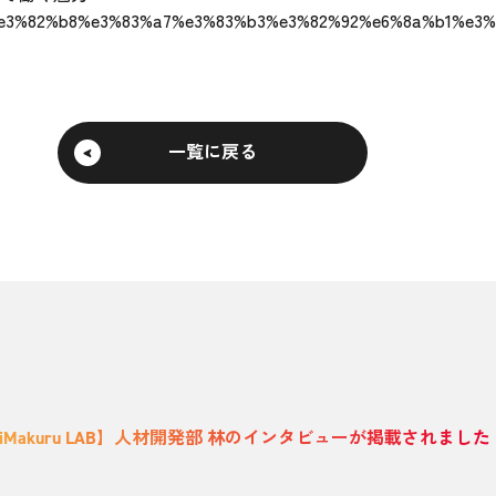
93%e3%82%b8%e3%83%a7%e3%83%b3%e3%82%92%e6%8a%b1%e
一覧に戻る
iMakuru LAB】人材開発部 林のインタビューが掲載されました