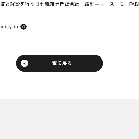
と解説を行う日刊繊維専門総合紙「繊維ニュース」に、FABRI
today.do
一覧に戻る