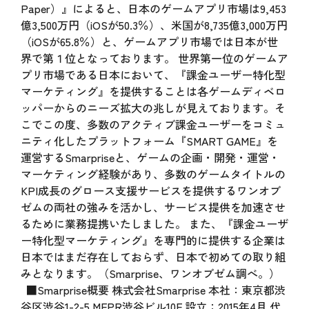
Paper）』によると、日本のゲームアプリ市場は9,453
億3,500万円（iOSが50.3％）、米国が8,735億3,000万円
（iOSが65.8％）と、ゲームアプリ市場では日本が世
界で第１位となっております。 世界第一位のゲームア
プリ市場である日本において、『課金ユーザー特化型
マーケティング』を提供することは各ゲームディベロ
ッパーからのニーズ拡大の兆しが見えております。そ
こでこの度、多数のアクティブ課金ユーザーをコミュ
ニティ化したプラットフォーム『SMART GAME』を
運営するSmarpriseと、ゲームの企画・開発・運営・
マーケティング経験があり、多数のゲームタイトルの
KPI成長のグロース支援サービスを提供するワンオブ
ゼムの両社の強みを活かし、サービス提供を加速させ
るために業務提携いたしました。 また、『課金ユーザ
ー特化型マーケティング』を専門的に提供する企業は
日本ではまだ存在しておらず、日本で初めての取り組
みとなります。（Smarprise、ワンオブゼム調べ。）
■Smarprise概要 株式会社Smarprise 本社：東京都渋
谷区渋谷1-2-5 MFPR渋谷ビル10F 設立：2015年4月 代