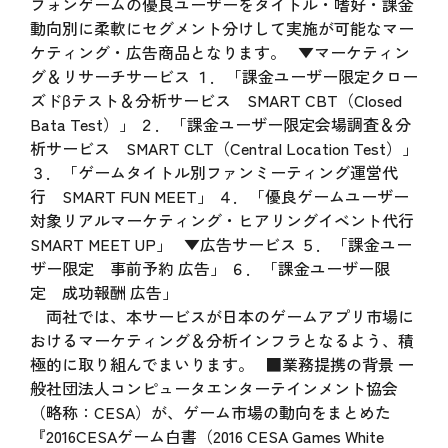
フォンゲームの優良ユーザーをタイトル・嗜好・課金
動向別に柔軟にセグメント分けして実施が可能なマー
ケティング・広告商品となります。 ▼マーケティン
グ＆リサーチサービス １．「課金ユーザー限定クロー
ズドβテスト＆分析サービス SMART CBT（Closed
Bata Test）」 ２．「課金ユーザー限定会場調査＆分
析サービス SMART CLT（Central Location Test）」
３．「ゲームタイトル別ファンミーティング運営代
行 SMART FUN MEET」 ４．「優良ゲームユーザー
対象リアルマーケティング・ヒアリングイベント代行
SMART MEET UP」 ▼広告サービス ５．「課金ユー
ザー限定 事前予約 広告」 ６．「課金ユーザー限
定 成功報酬 広告」
両社では、本サービスが日本のゲームアプリ市場に
おけるマーケティング＆分析インフラとなるよう、積
極的に取り組んでまいります。 ■業務提携の背景 一
般社団法人コンピュータエンターテインメント協会
（略称：CESA）が、ゲーム市場の動向をまとめた
『2016CESAゲーム白書（2016 CESA Games White