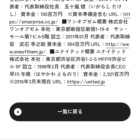
表者：代表取締役社長 五十嵐 健（いがらし たけ
し） 資本金：100百万円 ※資本準備金含む URL：
htt
ps://smarprise.co.jp/
■ワンオブゼム概要 株式会社
ワンオブゼム 本社：東京都新宿区新宿1-19-8 サン・
モール第7ビル5階 設立：2011年01月 代表者：代表取締
役 武石 幸之助 資本金：384百万円 URL：
http://ww
w.oneofthem.jp/
■ユナイテッド概要 ユナイテッド
株式会社 本社：東京都渋谷区渋谷1-2-5 MFPR渋谷ビ
ル 9F 設立：1998年2月 代表者：代表取締役会長CEO
早川 与規（はやかわ とものり） 資本金：2,921百万円
※2016年3月末現在 URL：
https://united.jp
一覧に戻る