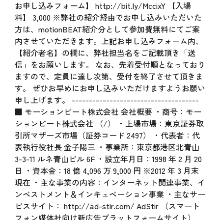
お申し込みフォーム】 http://bit.ly/MccixY 【入場
料】 3,000 ※弊社の紹介経由でお申し込みいただいた
方は、motionBEAT紹介分として参加費無料にてご案
内させていただきます。上記お申し込みフォーム内、
【紹介者名】の欄に、弊社担当名をご記載頂き「送
信」をお願いします。 なお、先着受付順となっており
ますので、定員に達し次第、受付を終了させて頂きま
す。 ぜひお早めにお申し込みいただけますようお願い
申し上げます。 -------------------------------------
■ モーションビート株式会社 会社概要 ・商号：モー
ションビート株式会社 （/） ・上場市場：東京証券取
引所マザーズ市場（証券コード 2497） ・代表者：代
表執行役社長 金子陽三 ・事業所：東京都港区北青山
3-3-11 ルネ青山ビル 6F ・設立年月日：1998 年 2 月 20
日 ・資本金：18 億 4,096 万 9,000 円 ※2012 年 3 月末
現在 ・主な事業の内容：インターネット関連事業、イ
ンベストメント＆インキュベーション事業 ・主なサー
ビスサイト： http://ad-stir.com/ AdStir （スマート
フォン媒体社向け新広告プラットフォームサイト）