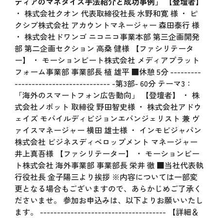
ディアのマネタイズ手法紹介と成功事例」
【登壇者】
・ 株式会社クオン 代表取締役社長 水野和寛 様 ・ ピ
クシブ株式会社 アカウントマネージャー 森田泰行 様
・ 株式会社ドワンゴ ニコニコ事業本部 第三企画開発
部 第二企画セクション 高桑 健様 【ファシリテータ
ー】 ・ モーションビート株式会社 メディアプラット
フォーム事業部 事業部長 植 雄平 ■休憩 5分 ---------
---------------------------- -第3部- 60分 テーマ3：
「海外のスマートフォン広告動向」 【登壇者】 ・ 株
式会社ノボット 取締役 野田智史様 ・ 株式会社アドウ
ェイズ モバイルディビジョンエバンジェリスト 兼 ヴ
ァイスマネージャー 横田 雄士様 ・ インモビジャパン
株式会社 ビジネスディベロップメント マネージャー
井上真吾様 【ファシリテーター】 ・ モーションビー
ト株式会社 海外事業部 事業部長 栄井 徹 ■当社代表執
行役社長 金子陽三より挨拶 ※内容については一部変
更となる場合もございますので、あらかじめご了承く
ださいませ。 参加お申込みは、以下よりお願いいたし
ます。 ------------------------------------- 【詳細＆