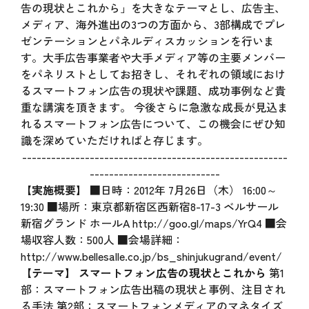
告の現状とこれから」を大きなテーマとし、広告主、
メディア、海外進出の3つの方面から、3部構成でプレ
ゼンテーションとパネルディスカッションを行いま
す。大手広告事業者や大手メディア等の主要メンバー
をパネリストとしてお招きし、それぞれの領域におけ
るスマートフォン広告の現状や課題、成功事例など貴
重な講演を頂きます。 今後さらに急激な成長が見込ま
れるスマートフォン広告について、この機会にぜひ知
識を深めていただければと存じます。
-------------------------------------------------------
---------------------------
【実施概要】
■日時：2012年 7月26日（木） 16:00～
19:30 ■場所：東京都新宿区西新宿8-17-3 ベルサール
新宿グランド ホールA
http://goo.gl/maps/YrQ4
■会
場収容人数：500人 ■会場詳細：
http://www.bellesalle.co.jp/bs_shinjukugrand/event/
【テーマ】 スマートフォン広告の現状とこれから
第1
部：スマートフォン広告出稿の現状と事例、注目され
る手法 第2部：スマートフォンメディアのマネタイズ