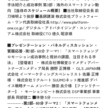
手法紹介と成功事例 第3部：海外のスマートフォン動
向
【当日のスケジュール概要】
■当社取締役会長 前
刀禎明より挨拶 ■基調講演 株式会社プラットフォー
ム・ワン代表取締役社長 http://www.platform-
one.co.jp/ デジタル・アドバタイジング・コンソーシ
アム株式会社 取締役CTO 徳久 昭彦様
-------------------------------------
■プレゼンテーション ・パネルディスカッション ・
質疑応答
-第1部- 60分 テーマ1： 「スマートフォンプ
ロモーション成功事例と現状の課題、注目される手
法」 【登壇者】 ・ 株式会社博報堂ＤＹメディアパー
トナーズ i-メディア局長 勝野 正博様 ・ GLS JAPAN株
式会社 イーマーケティングスペシャリスト 佐藤 正博
様 ・ 株式会社リクルート SUUMOネット推進部 デバ
イス戦略チーム メンバー 勝田 良介様 【ファシリテー
ター】 ・ モーションビート株式会社 DSP事業部 事業
部長 岡部健二 ■休憩 5分 -----------------------------
--------
-第2部- 60分
テーマ2： 「スマートフォンメ