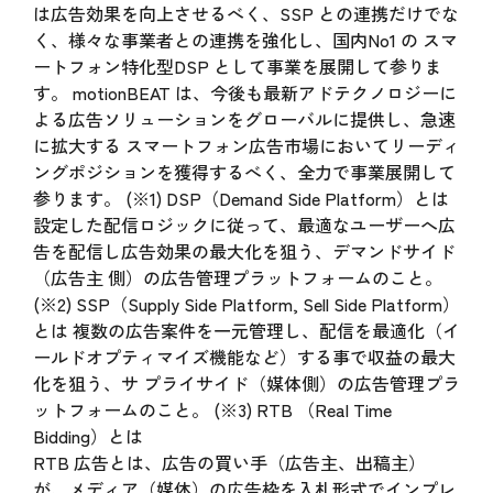
は広告効果を向上させるべく、SSP との連携だけでな
く、様々な事業者との連携を強化し、国内No1 の スマ
ートフォン特化型DSP として事業を展開して参りま
す。 motionBEAT は、今後も最新アドテクノロジーに
よる広告ソリューションをグローバルに提供し、急速
に拡大する スマートフォン広告市場においてリーディ
ングポジションを獲得するべく、全力で事業展開して
参ります。 (※1) DSP（Demand Side Platform）とは
設定した配信ロジックに従って、最適なユーザーへ広
告を配信し広告効果の最大化を狙う、デマンドサイド
（広告主 側）の広告管理プラットフォームのこと。
(※2) SSP（Supply Side Platform, Sell Side Platform）
とは 複数の広告案件を一元管理し、配信を最適化（イ
ールドオプティマイズ機能など）する事で収益の最大
化を狙う、サ プライサイド（媒体側）の広告管理プラ
ットフォームのこと。 (※3) RTB （Real Time
Bidding）とは
RTB 広告とは、広告の買い手（広告主、出稿主）
が、メディア（媒体）の広告枠を入札形式でインプレ