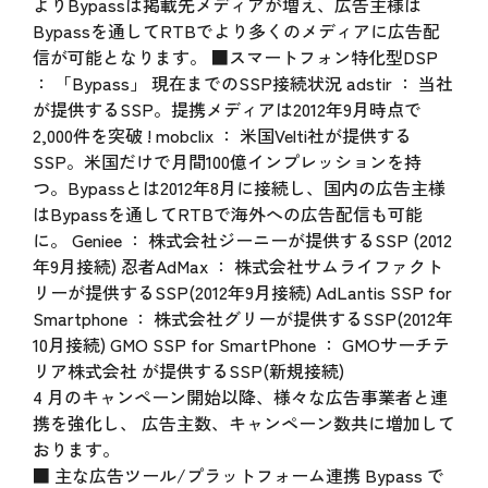
よりBypassは掲載先メディアが増え、広告主様は
Bypassを通してRTBでより多くのメディアに広告配
信が可能となります。 ■スマートフォン特化型DSP
： 「Bypass」 現在までのSSP接続状況 adstir ： 当社
が提供するSSP。提携メディアは2012年9月時点で
2,000件を突破 ! mobclix ： 米国Velti社が提供する
SSP。米国だけで月間100億インプレッションを持
つ。Bypassとは2012年8月に接続し、国内の広告主様
はBypassを通してRTBで海外への広告配信も可能
に。 Geniee ： 株式会社ジーニーが提供するSSP (2012
年9月接続) 忍者AdMax ： 株式会社サムライファクト
リーが提供するSSP(2012年9月接続) AdLantis SSP for
Smartphone ： 株式会社グリーが提供するSSP(2012年
10月接続) GMO SSP for SmartPhone ： GMOサーチテ
リア株式会社 が提供するSSP(新規接続)
4 月のキャンペーン開始以降、様々な広告事業者と連
携を強化し、 広告主数、キャンペーン数共に増加して
おります。
■ 主な広告ツール/プラットフォーム連携 Bypass で