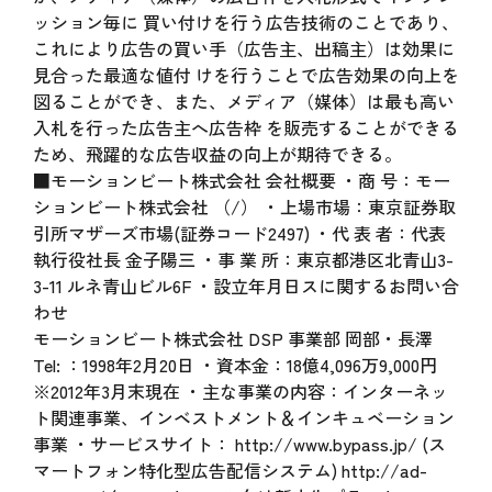
ッション毎に 買い付けを行う広告技術のことであり、
これにより広告の買い手（広告主、出稿主）は効果に
見合った最適な値付 けを行うことで広告効果の向上を
図ることができ、また、メディア（媒体）は最も高い
入札を行った広告主へ広告枠 を販売することができる
ため、飛躍的な広告収益の向上が期待できる。
■モーションビート株式会社 会社概要 ・商 号：モー
ションビート株式会社 （/） ・上場市場：東京証券取
引所マザーズ市場(証券コード2497) ・代 表 者：代表
執行役社長 金子陽三 ・事 業 所：東京都港区北青山3-
3-11 ルネ青山ビル6F ・設立年月日スに関するお問い合
わせ
モーションビート株式会社 DSP 事業部 岡部・長澤
Tel: ：1998年2月20日 ・資本金：18億4,096万9,000円
※2012年3月末現在 ・主な事業の内容：インターネッ
ト関連事業、インベストメント＆インキュベーション
事業 ・サービスサイト： http://www.bypass.jp/ (ス
マートフォン特化型広告配信システム) http://ad-