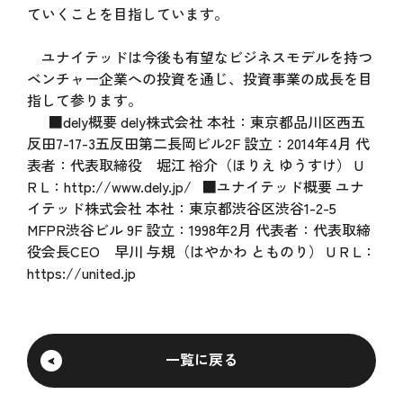
ていくことを目指しています。
ユナイテッドは今後も有望なビジネスモデルを持つ
ベンチャー企業への投資を通じ、投資事業の成長を目
指して参ります。
■dely概要 dely株式会社 本社：東京都品川区西五
反田7-17-3五反田第二長岡ビル2F 設立：2014年4月 代
表者：代表取締役 堀江 裕介（ほりえ ゆうすけ） U
R L：
http://www.dely.jp/
■ユナイテッド概要 ユナ
イテッド株式会社 本社：東京都渋谷区渋谷1-2-5
MFPR渋谷ビル 9F 設立：1998年2月 代表者：代表取締
役会長CEO 早川 与規（はやかわ とものり） U R L：
https://united.jp
一覧に戻る