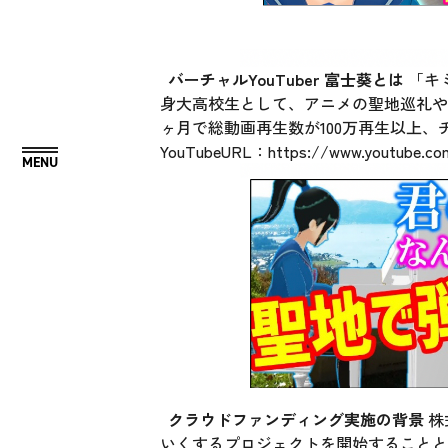
バーチャルYouTuber 富士葵とは
「キミ
身大高校生として、アニメの聖地巡礼やカ
ヶ月で総動画再生数が100万再生以上、チャ
YouTubeURL：
https://www.youtube.c
クラウドファンディング実施の背景
株
いくするプロジェクトを開始することと