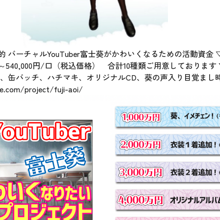
 バーチャルYouTuber富士葵がかわいくなるための活動資金 ▽
0円～540,000円/口（税込価格） 合計10種類ご用意しておりま
、缶バッチ、ハチマキ、オリジナルCD、葵の声入り目覚まし時
.com/project/fuji-aoi/