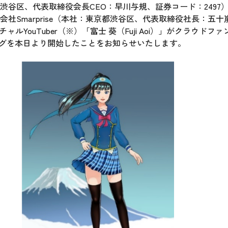
谷区、代表取締役会長CEO：早川与規、証券コード：2497
社Smarprise（本社：東京都渋谷区、代表取締役社長：五
YouTuber（※）「富士 葵（Fuji Aoi）」がクラウドフ
ィングを本日より開始したことをお知らせいたします。