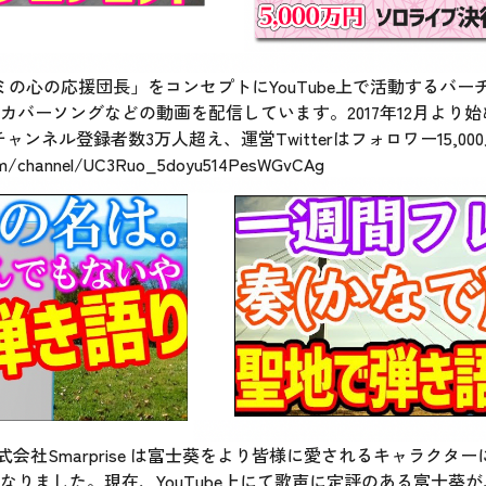
の心の応援団長」をコンセプトにYouTube上で活動するバーチャル
バーソングなどの動画を配信しています。2017年12月より始め
ンネル登録者数3万人超え、運営Twitterはフォロワー15,0
om/channel/UC3Ruo_5doyu514PesWGvCAg
式会社Smarprise は富士葵をより皆様に愛されるキャラク
なりました。現在、YouTube上にて歌声に定評のある富士葵