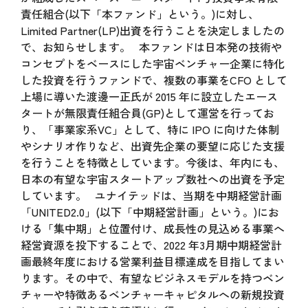
責任組合(以下「本ファンド」という。)に対し、
Limited Partner(LP)出資を行うことを決定しましたの
で、お知らせします。 本ファンドは日本発の技術や
コンセプトをベースにした宇宙ベンチャー企業に特化
した投資を行うファンドで、複数の事業をCFO として
上場に導いた渡邊一正氏が 2015 年に設立したエース
タートが無限責任組合員(GP)として運営を行ってお
り、「事業家系VC」として、特に IPO に向けた体制
やシナリオ作りなど、出資先企業の要望に応じた支援
を行うことを特徴としています。今後は、年内にも、
日本の有望な宇宙スタートアップ数社への出資を予定
しています。 ユナイテッドは、当期を中期経営計画
「UNITED2.0」(以下「中期経営計画」という。)にお
ける「集中期」と位置付け、成長性の見込める事業へ
経営資源を投下することで、2022 年3月期中期経営計
画最終年度における営業利益目標達成を目指してまい
ります。その中で、有望なビジネスモデルを持つベン
チャーや特徴あるベンチャーキャピタルへの新規投資