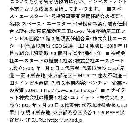
についても引き続き積極的に行い、インベストメント
事業における成長を目指してまいります。
■スペー
ス・エースタート1号投資事業有限責任組合の概要
1.
名称: スペース・エースタート1号投資事業有限責任組
合 2.所在地: 東京都港区三田3-5-27 住友不動産三田ツ
インビル西館 17 階 3.無限責任組合員: 株式会社エース
タート(代表取締役 CEO 渡邊一正) 4.組成日: 2018 年 11
月 5.組合出資総額: 50 億円 6.運用期間: 6年
◼ 株式会
社エースタートの概要
1.社名: 株式会社エースタート
2.設立: 2015 年 1 月 5 日 3.代表者: 代表取締役 CEO 渡
邊 一正 4.所在地: 東京都港区三田3-5-27 住友不動産三
田ツインビル西館 17 階 5.事業内容: ベンチャー企業へ
の投資 6.URL:
http://www.astart.co.jp/
◼ ユナイテ
ッド株式会社の概要
1.社名: ユナイテッド株式会社 2.
設立: 1998 年 2 月 20 日 3.代表者: 代表取締役会長 CEO
早川 与規 4.所在地: 東京都渋谷区渋谷 1-2-5 MFPR 渋
谷ビル 9F 5.URL:
http://united.jp