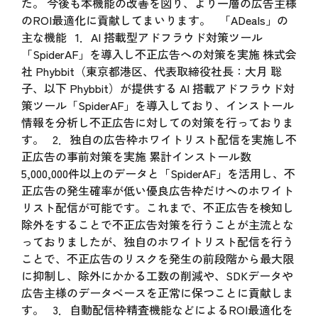
た。 今後も本機能の改善を図り、より一層の広告主様
のROI最適化に貢献してまいります。 「ADeals」の
主な機能 1．AI 搭載型アドフラウド対策ツール
「SpiderAF」を導入し不正広告への対策を実施 株式会
社 Phybbit（東京都港区、代表取締役社長：大月 聡
子、以下 Phybbit）が提供する AI 搭載アドフラウド対
策ツール「SpiderAF」を導入しており、インストール
情報を分析し不正広告に対しての対策を行っておりま
す。 2．独自の広告枠ホワイトリスト配信を実施し不
正広告の事前対策を実施 累計インストール数
5,000,000件以上のデータと「SpiderAF」を活用し、不
正広告の発生確率が低い優良広告枠だけへのホワイト
リスト配信が可能です。これまで、不正広告を検知し
除外をすることで不正広告対策を行うことが主流とな
っておりましたが、独自のホワイトリスト配信を行う
ことで、不正広告のリスクを発生の前段階から最大限
に抑制し、除外にかかる工数の削減や、SDKデータや
広告主様のデータベースを正常に保つことに貢献しま
す。 3．自動配信枠精査機能などによるROI最適化を