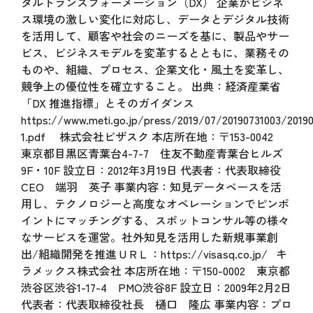
タルトランスフォーメーション（DX） 企業がビジネ
ス環境の激しい変化に対応し、データとデジタル技術
を活用して、顧客や社会のニーズを基に、製品やサー
ビス、ビジネスモデルを変革するとともに、業務その
ものや、組織、プロセス、企業文化・風土を変革し、
競争上の優位性を確立すること。 出典：経済産業省
「DX 推進指標」とそのガイダンス
https://www.meti.go.jp/press/2019/07/20190731003/20190
1.pdf 株式会社ビザスク 本店所在地：〒153-0042
東京都目黒区青葉台4-7-7 住友不動産青葉台ヒルズ
9F・10F 設立日：2012年3月19日 代表者：代表取締役
CEO 端羽 英子 事業内容：知見データベースを活
用し、テクノロジーと高度なオペレーションでピンポ
イントにマッチングする、スポットコンサル等の様々
なサービスを運営。社外知見を活用した新規事業創
出/組織開発を推進 U R L ：https://visasq.co.jp/ キ
ラメックス株式会社 本店所在地：〒150-0002 東京都
渋谷区渋谷1-17-4 PMO渋谷8F 設立日：2009年2月2日
代表者：代表取締役社長 樋口 隆広 事業内容：プロ