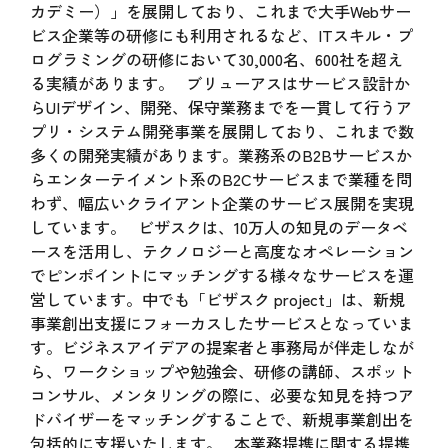
カデミー）」を展開しており、これまで大手Webサー
ビス企業等の研修にも利用されるなど、ITスキル・プ
ログラミングの研修において30,000名、600社を超え
る実績があります。 ブリューアスはサービス設計か
らUIデザイン、開発、保守業務までを一貫して行うア
プリ・システム開発事業を展開しており、これまで数
多くの開発実績があります。業務系のB2Bサービスか
らエンターテイメント系のB2Cサービスまで業種を問
わず、幅広いクライアント企業のサービス展開を実現
しています。 ビザスクは、10万人の知見のデータベ
ースを活用し、テクノロジーと高度なオペレーション
でピンポイントにマッチングする様々なサービスを運
営しています。中でも「ビザスク project」は、新規
事業創出支援にフォーカスしたサービスとなっていま
す。ビジネスアイデアの提案者と事務局が伴走しなが
ら、ワークショップや勉強会、研修の講師、スポット
コンサル、メンタリングの際に、必要な知見を持つア
ドバイザーをマッチングすることで、新規事業創出を
包括的に支援いたします。 本業務提携に関する提携