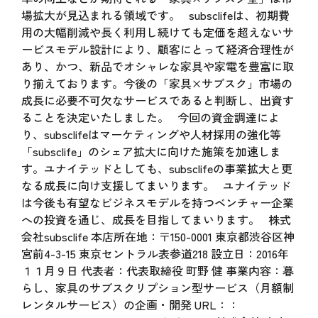
場拡大が見込まれる領域です。 subsclifeは、初期費
用の大幅削減や長く利用し続けても定価を超えないサ
ービスモデル設計により、顧客にとって経済合理性が
あり、かつ、新品でオシャレな家具や家電を豊富に取
り揃えております。今後の「家具×サブスク」市場の
成長に必要不可欠なサービスであると判断し、出資す
ることを決定いたしました。 今回の資金調達によ
り、subsclifeはマーケティングや人材採用の強化等
「subsclife」のシェア拡大に向けた施策を加速しま
す。ユナイテッドとしても、subsclifeの事業拡大と更
なる成長に向け支援してまいります。 ユナイテッド
は今後も有望なビジネスモデルを持つベンチャー企業
への投資を通じ、成長を目指してまいります。 株式
会社subsclife 本店所在地：〒150-0001 東京都渋谷区神
宮前4-3-15 東京セントラル表参道218 設立日：2016年
１１月９日 代表者：代表取締役 町野 健 事業内容：暮
らし、家具のサブスクリプション型サービス（月額制
レンタルサービス）の企画・開発 URL：：