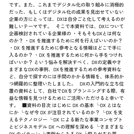
です。また、これまでデジタル化の取り組みに消極的
だった、もしくはデジタル化の成果を見出せていない
企業の方にとっては、DXは自分ごと化して考えるのが
難しいテーマです。 そこで本資料では、DXについて
企画検討されている企業様の ・そもそもDXとは何な
のか？ ・DX を推進するために何を行えばいいのか？
・DX を推進するために参考となる情報はどこで手に
入るのか？ ・DX を推進するために何から手をつけれ
ばいいか？ という悩みを解決すべく、DXの定義やさ
まざまなDXの事例、DXを推進するための参考資料な
ど、自分で探すのには手間のかかる情報を、体系的か
つ網羅的に整理いたしました。 DXの入門的な立ち位
置の資料として、自社でDXをプランニングする際、有
益な情報を見つけるためにご活用いただけると幸いで
す。 ■資料の目次 はじめに DX の基本 └DX とはな
にか └なぜ今 DX が注目されているのか？ └DX を支
えるテクノロジー └DX による新たな事業コンセプト
とビジネスモデル DX への理解を深める └さまざまな
DX のパターン └事例からみる DX └陥りがちな罠、