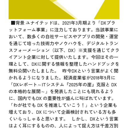
■背景 ユナイテッドは、2021年3月期より「DXプラ
ットフォーム事業」に注力しております。当該事業に
おいて、数多くの自社サービスやアプリの開発・運営
を通じて培った技術力やノウハウを、デジタルトラン
スフォーメーション（以下、DX）※支援を通じてクラ
イアント企業に対して提供いたします。今回はその一
環として、DXに関する情報を整理したハンドブックを
無料公開いたしました。 昨今DXという言葉がよく聞
かれるようになりました。経済産業省が2018年9月に
「DXレポート～ITシステム『2025年の崖』克服と DX
の本格的な展開～」を発表したことにも現れるよう
に、国内でもDX の重要性が盛んに叫ばれています。
「わが社でも DX を推進していこう！」という企業も
増えており、DX について企画検討されている方も多
くいらっしゃると思います。 しかし、DXという言葉
はよく耳にするものの、人によって捉え方は千差万別