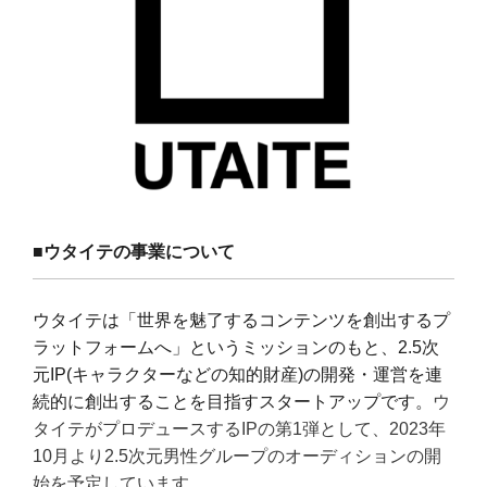
■
ウタイテの事業について
ウタイテは「世界を魅了するコンテンツを創出するプ
ラットフォームへ」というミッションのもと、
2.5
次
元
IP(
キャラクターなどの知的財産
)
の開発・運営を連
続的に創出することを目指すスタートアップです。
ウ
タイテがプロデュースする
IP
の第
1
弾として、
2023
年
10
月より
2.5
次元男性グループのオーディションの開
始を予定しています。