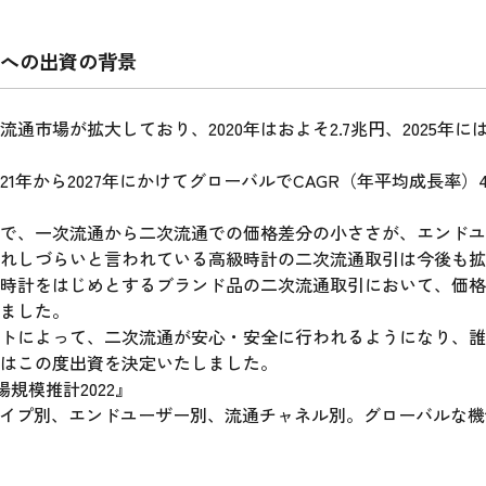
への出資の背景
市場が拡大しており、2020年はおよそ2.7兆円、2025年に
年から2027年にかけてグローバルでCAGR（年平均成長率）4.5
で、一次流通から二次流通での価格差分の小ささが、エンドユ
れしづらいと言われている高級時計の二次流通取引は今後も拡
時計をはじめとするブランド品の二次流通取引において、価格
しました。
トによって、二次流通が安心・安全に行われるようになり、誰
はこの度出資を決定いたしました。
規模推計2022』
市場：タイプ別、エンドユーザー別、流通チャネル別。グローバルな機会分