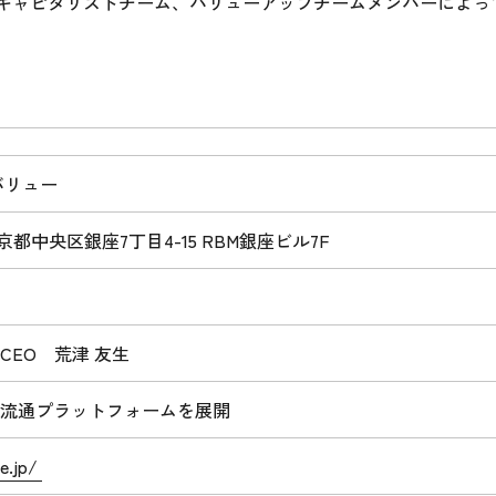
Success）：キャピタリストチーム、バリューアップチームメンバー
バリュー
 東京都中央区銀座7丁目4-15 RBM銀座ビル7F
CEO 荒津 友生
流通プラットフォームを展開
ue.jp/