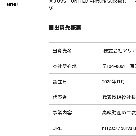
※3 UVS（UNITED Venture 
隊
■出資先概要
出資先名
株式会社アワ
本社所在地
〒104-0061
設立日
2020年11月
代表者
代表取締役社長
事業内容
高級動産の二次
URL
https://ourval