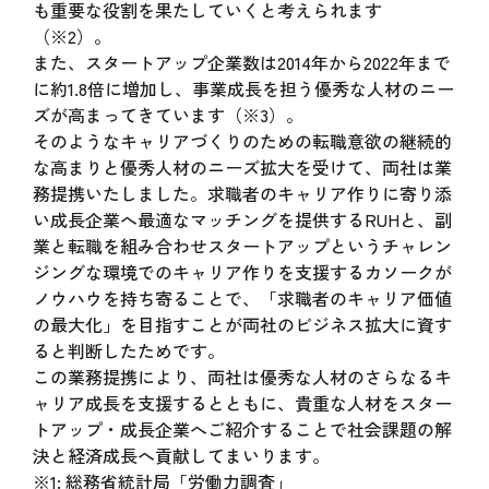
も重要な役割を果たしていくと考えられます
（※2）。
また、スタートアップ企業数は2014年から2022年まで
に約1.8倍に増加し、事業成長を担う優秀な人材のニー
ズが高まってきています（※3）。
そのようなキャリアづくりのための転職意欲の継続的
な高まりと優秀人材のニーズ拡大を受けて、両社は業
務提携いたしました。求職者のキャリア作りに寄り添
い成長企業へ最適なマッチングを提供するRUHと、副
業と転職を組み合わせスタートアップというチャレン
ジングな環境でのキャリア作りを支援するカソークが
ノウハウを持ち寄ることで、「求職者のキャリア価値
の最大化」を目指すことが両社のビジネス拡大に資す
ると判断したためです。
この業務提携により、両社は優秀な人材のさらなるキ
ャリア成長を支援するとともに、貴重な人材をスター
トアップ・成長企業へご紹介することで社会課題の解
決と経済成長へ貢献してまいります。
※1: 総務省統計局「労働力調査」