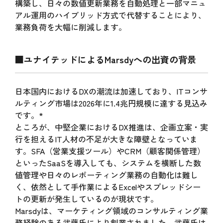
構築し、日々の数値更新業務を自動処理と一部マニュ
アル運用のハイブリッド方式で代替することにより、
業務負荷を大幅に削減します。
■ユナイテッドによるMarsdyへの出資の背景
日本国内におけるDXの潮流は加速しており、ITコンサ
ルティング市場は2026年に1.4兆円規模に達する見込み
です。*
ところが、中堅企業におけるDX推進は、企画立案・実
行を担えるIT人材の不足が大きな障壁となっていま
す。SFA（営業支援ツール）やCRM（顧客関係管理）
といったSaaSを導入しても、システムを横断した数
値管理や日々のレポーティング業務の自動化は難し
く、依然として手作業によるExcelやスプレッドシー
トの更新が発生しているのが現状です。
Marsdyは、マーケティング領域のコンサルティング業
務経験のある武藤氏により創業されました。武藤氏は