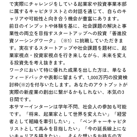
で実際にチャレンジをしている起業家や投資事業本部
に属するキャピタリストとの対話を通じて、自らのキ
ャリアや可能性と向き合う機会が豊富にあります。
前日のインプットや体験を基に、社会課題の解決と事
業性の両立を目指すスタートアップへの投資「善進投
資ソーシングワーク」（※1）に挑戦していただきま
す。実在するスタートアップや社会課題を題材に、起
業家視点・投資家視点を行き来しながら、未来を変え
る投資先を考え抜きます。
ワークにおいて特に優れた成果を出した方は、単なる
フィードバックや表彰に留まらず、1,000万円の投資検
討枠(※2)を付与いたします。あなたのアウトプットが
実際の新産業の創出に繋がるかもしれない、本気の3
日間です。
本サマーインターンは学年不問、社会人の参加も可能
です。「将来、起業家として世界を変えたい」「経営
者として組織を牽引したい」、「ベンチャーキャピタ
リストとして高みを目指したい」「今の延長線上にな
いキャリアを描きたい」、そんな想いをお持ちの方、