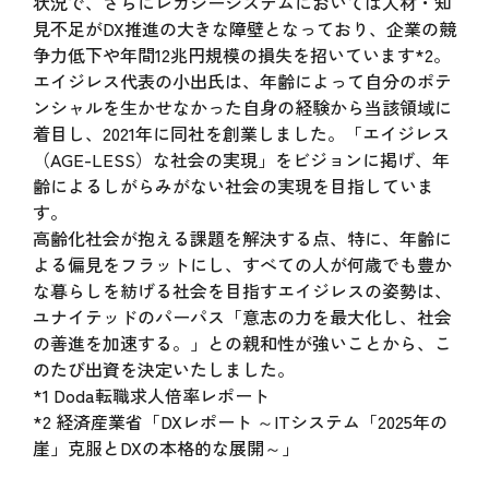
状況で、さらにレガシーシステムにおいては人材・知
見不足がDX推進の大きな障壁となっており、企業の競
争力低下や年間12兆円規模の損失を招いています*2。
エイジレス代表の小出氏は、年齢によって自分のポテ
ンシャルを生かせなかった自身の経験から当該領域に
着目し、2021年に同社を創業しました。「エイジレス
（AGE-LESS）な社会の実現」をビジョンに掲げ、年
齢によるしがらみがない社会の実現を目指していま
す。
高齢化社会が抱える課題を解決する点、特に、年齢に
よる偏見をフラットにし、すべての人が何歳でも豊か
な暮らしを紡げる社会を目指すエイジレスの姿勢は、
ユナイテッドのパーパス「意志の力を最大化し、社会
の善進を加速する。」との親和性が強いことから、こ
のたび出資を決定いたしました。
*1 Doda転職求人倍率レポート
*2 経済産業省「DXレポート ～ITシステム「2025年の
崖」克服とDXの本格的な展開～」