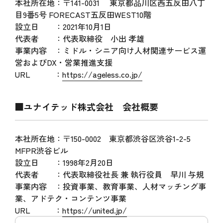
本社所在地：〒141-0031 東京都品川区西五反田八丁
目9番5号 FORECAST五反田WEST10階
設立日 ：2021年10月1日
代表者 ：代表取締役 小出 孝雄
事業内容 ：ミドル・シニア向け人材関連サービス運
営およびDX・営業推進支援
URL ：
https://ageless.co.jp/
■ユナイテッド株式会社 会社概要
本社所在地：〒150-0002 東京都渋谷区渋谷1-2-5
MFPR渋谷ビル
設立日 ：1998年2月20日
代表者 ：代表取締役社長 兼 執行役員 早川 与規
事業内容 ：投資事業、教育事業、人材マッチング事
業、アドテク・コンテンツ事業
URL ：
https://united.jp/