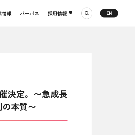
業情報
パーパス
採用情報
EN
P編」 開催決定。〜急成長
割の本質〜