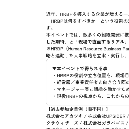
近年、HRBPを導入する企業が増える
「HRBPは何をすべきか」という役割
す。
本イベントでは、数多くの組織開発に携わ
した期待」
と
「現場で直面するリアル」
※HRBP（Human Resource Bu
略と連動した人事戦略を立案・実行し、
▼本イベントで得られる事
・HRBPの役割や立ち位置を、現場
・経営層／事業責任者と向き合う際
・マネージャー層と組織を動かすため
・現役HRBPの視点から、これからの
【過去参加企業例（順不同）】
株式会社アカツキ / 株式会社UPSIDE
クサウィザーズ / 株式会社ガラパゴス /