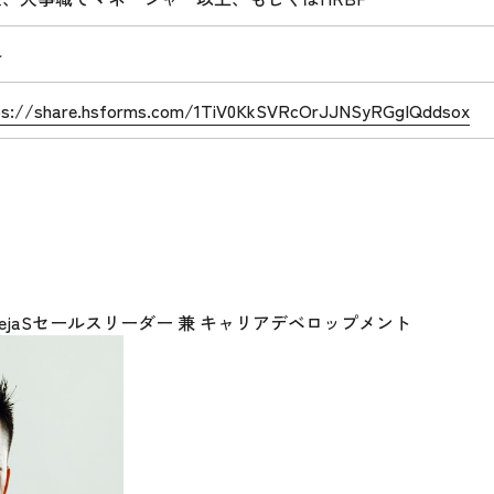
料
ps://share.hsforms.com/1TiV0KkSVRcOrJJNSyRGgIQddsox
ManejaSセールスリーダー 兼 キャリアデベロップメント