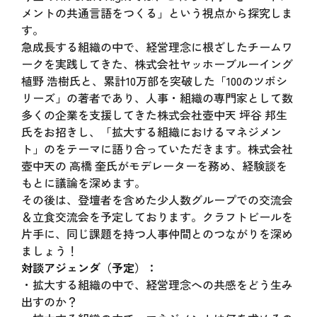
メントの共通言語をつくる」という視点から探究しま
す。
急成長する組織の中で、経営理念に根ざしたチームワ
ークを実践してきた、株式会社ヤッホーブルーイング
植野 浩樹氏と、累計10万部を突破した「100のツボシ
リーズ」の著者であり、人事・組織の専門家として数
多くの企業を支援してきた株式会社壺中天 坪谷 邦生
氏をお招きし、「拡大する組織におけるマネジメン
ト」のをテーマに語り合っていただきます。株式会社
壺中天の 高橋 奎氏がモデレーターを務め、経験談を
もとに議論を深めます。
その後は、登壇者を含めた少人数グループでの交流会
＆立食交流会を予定しております。クラフトビールを
片手に、同じ課題を持つ人事仲間とのつながりを深め
ましょう！
対談アジェンダ（予定）：
・拡大する組織の中で、経営理念への共感をどう生み
出すのか？