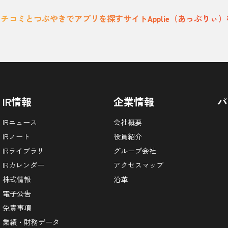
チコミとつぶやきでアプリを探すサイトApplie（あっぷりぃ）検索
IR情報
企業情報
パ
IRニュース
会社概要
IRノート
役員紹介
IRライブラリ
グループ会社
IRカレンダー
アクセスマップ
株式情報
沿革
電子公告
免責事項
業績・財務データ