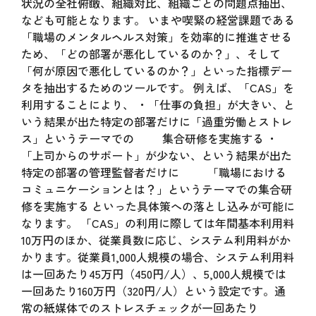
状況の全社俯瞰、組織対比、組織ごとの問題点抽出、
なども可能となります。 いまや喫緊の経営課題である
「職場のメンタルヘルス対策」を効率的に推進させる
ため、「どの部署が悪化しているのか？」、そして
「何が原因で悪化しているのか？」といった指標デー
タを抽出するためのツールです。 例えば、「CAS」を
利用することにより、 ・「仕事の負担」が大きい、と
いう結果が出た特定の部署だけに「過重労働とストレ
ス」というテーマでの 集合研修を実施する ・
「上司からのサポート」が少ない、という結果が出た
特定の部署の管理監督者だけに 「職場における
コミュニケーションとは？」というテーマでの集合研
修を実施する といった具体策への落とし込みが可能に
なります。 「CAS」の利用に際しては年間基本利用料
10万円のほか、従業員数に応じ、システム利用料がか
かります。従業員1,000人規模の場合、システム利用料
は一回あたり45万円（450円/人）、5,000人規模では
一回あたり160万円（320円/人）という設定です。通
常の紙媒体でのストレスチェックが一回あたり