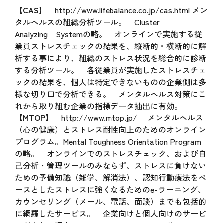
【CAS】
http://www.lifebalance.co.jp/cas.html
メン
タルヘルスの組織分析ツール。 Cluster
Analyzing Systemの略。 オンラインで実施する従
業員ストレスチェックの結果を、縦断的・横断的に解
析する事により、組織のストレス状況を総合的に診断
する分析ツール。 各従業員が実施したストレスチェ
ックの結果を、個人は特定できないものの企業側は多
様な切り口で分析できる。 メンタルヘルス対策にこ
れから取り組む企業の指標データ抽出に有効。
【MTOP】
http://www.mtop.jp/
メンタルヘルス
（心の健康）とストレス耐性向上のためのオンライン
プログラム。Mental Toughness Orientation Program
の略。 オンラインでのストレスチェック、および自
己分析・管理ツールのみならず、ストレスに負けない
ための予備知識（雑学、解消法）、認知行動療法をベ
ースとしたストレスに強くなるためのe-ラーニング、
カウンセリング（メール、電話、面談）までも包括的
に網羅したサービス。 企業向けと個人向けのサービ