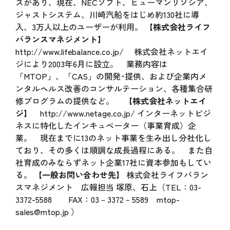
スがあり、現在、NECソフト、ヒューマンリソシア、
ジャストシステム、川崎汽船をはじめ約130社に導
入、3万人以上のユーザーが利用。
【株式会社ライフ
バランスマネジメント】
http://www.lifebalance.co.jp/
株式会社ネットエイ
ジにより2003年6月に設立。 業務内容は
「MTOP」、「CAS」の開発･提供、および企業内メ
ンタルヘルス改善のコンサルテーション、各種集合研
修プログラムの提供など。
【株式会社ネットエイ
ジ】
http://www.netage.co.jp/
インターネットビジ
ネスに特化したインキュベーター（事業育成）企
業。 現在までに13のネット事業を生み出し分社化し
ており、その多くは順調な成長過程にある。 また自
社育成のみならずネット企業17社に資本参加もしてい
る。
【一般お問い合わせ先】
株式会社ライフバラン
スマネジメント 広報担当 塚原、石上（TEL：03-
3372-5588 FAX：03－3372－5589
mtop-
sales@mtop.jp
）