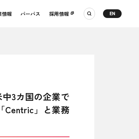
業情報
パーパス
採用情報
EN
米中3カ国の企業で
entric」と業務