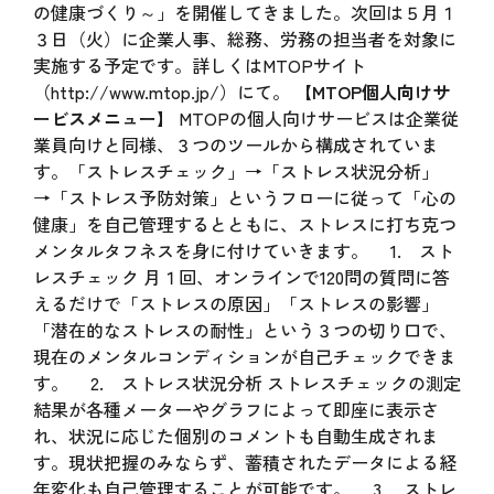
の健康づくり～」を開催してきました。次回は５月１
３日（火）に企業人事、総務、労務の担当者を対象に
実施する予定です。詳しくはMTOPサイト
（
http://www.mtop.jp/
）にて。
【MTOP個人向けサ
ービスメニュー】
MTOPの個人向けサービスは企業従
業員向けと同様、３つのツールから構成されていま
す。「ストレスチェック」→「ストレス状況分析」
→「ストレス予防対策」というフローに従って「心の
健康」を自己管理するとともに、ストレスに打ち克つ
メンタルタフネスを身に付けていきます。 1. スト
レスチェック 月１回、オンラインで120問の質問に答
えるだけで「ストレスの原因」「ストレスの影響」
「潜在的なストレスの耐性」という３つの切り口で、
現在のメンタルコンディションが自己チェックできま
す。 2. ストレス状況分析 ストレスチェックの測定
結果が各種メーターやグラフによって即座に表示さ
れ、状況に応じた個別のコメントも自動生成されま
す。現状把握のみならず、蓄積されたデータによる経
年変化も自己管理することが可能です。 3. ストレ