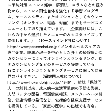
ス予防対策 ストレス雑学、解消法、コラムなどの読み
物から、ストレス耐性自体を強化する学習プログラ
ム、ケーススタディ、またオプションとしてカウンセ
リング（オンライン、電話、対面）までもサービスメ
ニューとして取り揃えています。（企業向けには、こ
れらの中から選択したメニューのみカスタマイズして
提供します。）
【ピースマインド社について】
http://www.peacemind.co.jp/
メンタルヘルスケアの
専門企業。臨床心理士を中心とした多くの経験豊かな
カウンセラーによってオンラインカウンセリング、対
面カウンセリングなどのサービスを提供している。
特にオンラインカウンセリングサービスに関しては業
界のパイオニア。
【保健同人社について】
http://www.hokendohjin.co.jp/
1946年、雑誌「保健同
人」の創刊以来、成人病―生活習慣病の予防と啓蒙、
人間ドックの開発、電話健康相談、メンタルヘルス相
談、健康情報の発信など、包括的な健康支援サービス
を提供している。「家庭の医学」の出版でも有名。