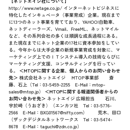
【ネットエイジ社について】
http://www.netage.co.jp/
インターネットビジネスに
特化したインキュベータ（事業育成）企業。現在まで
に13つのネット事業を育てており、YAHOO!自動車、
ネットディーラーズ、Vmail、FreeML、ネットマイル
など、その系列会社の多くは順調な成長過程にある。
また現在までにネット企業の17社に資本参加をしてい
る。今年からは大手企業の新規事業育成を対象に、マ
ーケティング上でのＩＴシステム導入の技術ならびに
マーケティング支援、コンサルティングを行ってい
る。
＜MTOPに関する企業、個人からのお問い合わせ
先＞
株式会社ネットエイジ MTOP事業部 斎
藤、石上（Tel：03-5459-2255 E-Mail：
mtop-
sales@mtop.jp
）
＜MTOPに関する報道関係者からの
お問い合わせ先＞
ネットエイジ 広報担当 石川、
宇於崎（うおざき）（エンカツ社 Tel：03-5776-
2566 E-Mail：
BXG01567@nifty.com
） 荒木、田口
（ザックデジタルネットワークス Tel：03-5474-
8678 E-Mail：
taguchi@zdn.co.jp
）