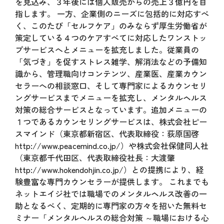
を見込み、３年後には個人販売からの売上３億円を目
指します。 一方、企業側のニーズに包括的に対応すべ
く、このたび「セルフケア」のみならず厚生労働省が
策定している４つのケアすべてに対応したワンストッ
プサービスへとメニューを拡充しました。従業員の
「気づき」を促すストレス雑学、解消法などの予備知
識から、管理職向けコンテンツ、産業医、産業カウン
セラーへの相談窓口、そして専門家によるカウンセリ
ングサービスまでメニューを拡充し、メンタルヘルス
対策の総合サービスとなっています。追加メニューの
１つであるカウンセリングサービスは、株式会社ピー
スマインド（東京都新宿区、代表取締役：荻原国啓
http://www.peacemind.co.jp/
）や株式会社保健同人社
（東京都千代田区、代表取締役社長：大渡肇
http://www.hokendohjin.co.jp/
）との提携により、経
験豊富な専門カウンセラーが提供します。 これまでも
ネットエイジ社では職場でのメンタルヘルス改善の一
助となるべく、定期的に専門家の方々を招いた無料セ
ミナー「メンタルヘルスの総合対策 ～職場における心