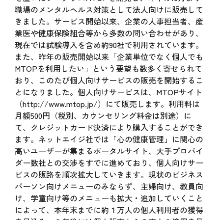
職場のメンタルヘルス対策として法人向けに販売して
きました。サービス開始以来、企業の人事担当者、産
業医や健康保険組合等から多数の問い合わせがあり、
現在では試験導入を含め約90社で利用されています。
また、昨年の販売開始以来「企業単位でなく個人でも
MTOPを利用したい」という要望も数多く寄せられて
おり、このたび個人向けサービスの販売を開始するこ
とになりました。個人向けサービスは、MTOPサイト
（
http://www.mtop.jp/
）にて販売します。利用料は
月額500円（税別、カウンセリング料金は別途）に
て、クレジットカード決済により購入することができ
ます。ネットエイジ社では「心の健康管理」に関心の
高いユーザーが集まるポータルサイト、大手プロバイ
ダー数社との交渉をすでに進めており、個人向けサー
ビスの販路を順次拡大していきます。現状のビジネス
パーソン向けメニューのみならず、主婦向け、教員向
け、学童向け等のメニューも拡大・追加していくこと
によって、本年末までに約１万人の個人利用者の獲得