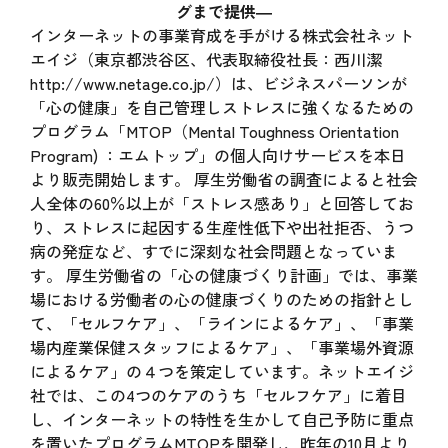
グまで提供―
インターネットの事業育成を手がける株式会社ネット
エイジ（東京都渋谷区、代表取締役社長：西川潔
http://www.netage.co.jp/
）は、ビジネスパーソンが
「心の健康」を自己管理しストレスに強くなるための
プログラム「MTOP（Mental Toughness Orientation
Program) ：エムトップ」の個人向けサービスを本日
より販売開始します。 厚生労働省の調査によると社会
人全体の60％以上が「ストレス感あり」と回答してお
り、ストレスに起因する生産性低下や出社拒否、うつ
病の発症など、すでに深刻な社会問題となっていま
す。 厚生労働省の「心の健康づくり計画」では、事業
場における労働者の心の健康づくりのための指針とし
て、「セルフケア」、「ラインによるケア」、「事業
場内産業保健スタッフによるケア」、「事業場外資源
によるケア」の４つを策定しています。ネットエイジ
社では、この4つのケアのうち「セルフケア」に着目
し、インターネットの特性を生かして自己予防に重点
を置いたプログラムMTOPを開発し、昨年の10月より