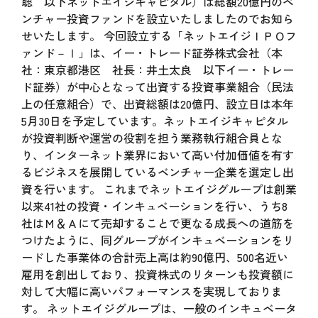
聡 以下ネットエイジキャピタル）は総額20億円のベ
ンチャー投資ファンドを設立いたしましたのでお知ら
せいたします。 今回設立する「ネットエイジＩＰＯフ
ァンド－Ⅰ」は、イー・トレード証券株式会社（本
社：東京都港区 社長：井土太良 以下イー・トレー
ド証券）が中心となって出資する投資事業組合（民法
上の任意組合）で、出資総額は20億円、設立日は本年
5月30日を予定しています。ネットエイジキャピタル
が投資判断や運営の役割を担う業務執行組合員とな
り、インターネット業界において高い付加価値を有す
るビジネスを展開しているベンチャー企業を選定し出
資を行います。 これまでネットエイジグループは創業
以来41社の投資・インキュベーションを行い、うち8
社はＭ＆Ａにて売却することで更なる成長への道筋を
つけたように、同グループがインキュベーションをリ
ードした事業体の合計売上高は約90億円、500名近い
雇用を創出しており、投資株式のリターンも投資額に
対して大幅に高いパフォーマンスを実現しておりま
す。 ネットエイジグループは、一般のインキュベータ