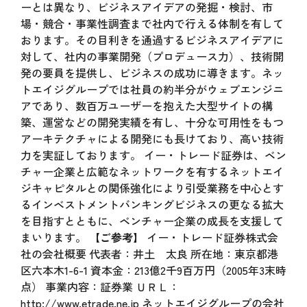
ーとは異なり、ビジネスアイデアの発掘・検討、市
場・競合・事業性調査まで社内で行える体制を有して
おります。その目利きを通過するビジネスアイデアに
対して、社内の事業開発（プロデュース力）、技術開
発の要員を提供し、ビジネスの成功に導きます。ネッ
トエイジグループでは社員の約半分がウェブエンジニ
アであり、数百万ユーザーを抱えた大型サイトの構
築、運営などの開発実績を有し、十分な可用性をもつ
アーキテクチャによる開発にも長けており、高い技術
力を実証しております。 イー・トレード証券は、ベン
チャー企業と広範なネットワークを有するネットエイ
ジキャピタルとの関係強化により引受業務を中心とす
るインベストメントバンキングビジネスの更なる拡大
を目指すとともに、ベンチャー企業の成長を支援して
まいります。
【ご参考】
イー・トレード証券株式会
社の会社概要 代表者：井土 太良 所在地：東京都港
区六本木1-6-1 資本金：213億2千9百万円（2005年3末時
点） 事業内容：証券業 ＵＲＬ：
http://www.etrade.ne.jp
ネットエイジグループの会社