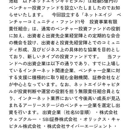
池聡 以下ネットエイジキャピタル）は総額5億円の
ベンチャー投資ファンドを設立いたしましたのでお知
らせいたします。 今回設立する「ネットエイジ ベ
ンチャーコミュニティ・ファンド1号 投資事業有限
責任組合」は、通常のベンチャー投資ファンドの役割
に加え、出資者と出資先企業経営陣との定期的な会合
の機会を設け、出資者と投資先経営陣とでのコミュニ
ティ形成、及びビジネス上の具体的な協業を目的とし
ており、新しいタイプの投資ファンドです。 当ファ
ンドへの出資企業は以下の通りであり、すでに上場し
ているインターネット関連企業、ベンチャー企業に対
する支援に積極的に取り組む金融機関、証券会社など
が中心となっています。なお、ネットエイジキャピタ
ルが投資判断や運営の役割を担う無限責任組合員とな
り、インターネット業界において今後高い成長が見込
まれるアーリーステージのベンチャー企業を選定し出
資を行います。 出資企業（社名50音順） ・株式会社
ウェブクルー ・SBI証券株式会社 ・オリックス・キャ
ピタル株式会社 ・株式会社サイバーエージェント ・