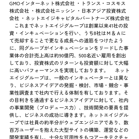
GMOインターネット株式会社 ・トランス・コスモス
株式会社 ・株式会社ニッシン ・日本アジア投資株式
会社 ・ネットエイジキャピタルパートナーズ株式会社
これまでネットエイジグループは創業以来41社の投
資・インキュベーションを行い、うち8社はＭ＆Ａに
て売却することで更なる成長への道筋をつけたよう
に、同グループがインキュベーションをリードした事
業体の合計売上高は約90億円、500名近い雇用を創出
しており、投資株式のリターンも投資額に対して大幅
に高いパフォーマンスを実現しております。 ネット
エイジグループは、一般のインキュベーターとは異な
り、ビジネスアイデアの発掘・検討、市場・競合・事
業性調査まで社内で行える体制を有しております。そ
の目利きを通過するビジネスアイデアに対して、社内
の事業開発（プロデュース力）、技術開発の要員を提
供し、ビジネスの成功に導きます。ネットエイジグル
ープでは社員の約半分がウェブエンジニアであり、数
百万ユーザーを抱えた大型サイトの構築、運営などの
開発実績を有し、十分な可用性をもつアーキテクチャ