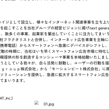
トエイジとして設立し、様々なインターネット関連事業を立ち上げ
ことを当社グループの経営ビジョンに掲げnext generation
し、数多くの事業、起業家を輩出していくことに注力してまい
式会社フラクタリストと合併し、インターネット広告事業を主軸
携帯電話）からスマートフォンへ急激にデバイスがシフトし、
変動の時期に、当社はいち早くスマートフォン広告市場に特化
報提供の形を創造するコンシューマ事業を本格始動いたしまし
うとしている我々が、自ら活発に鼓動し、ユーザーの行動を揺
 ｇｒｏｕｐ株式会社」から「モーションビート株式会社」に
ソリューションを提供し、急速に拡大するスマートフォン広告
てまいります。
,Inc.)