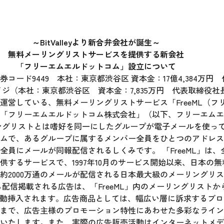
～BitValleyより新合弁会社が誕生～
無料メーリングリストサービスを提供する新会社
「フリーエムエルドットコム」設立について
コード9449 本社：東京都渋谷区 資本金：17億4,384万
トエイジ（本社：東京都渋谷区 資本金：7,835万円 代表取締役社長
で運営している、無料メーリングリストサービス「FreeML（
「フリーエムエルドットコム株式会社」（以下、フリーエムエル
ングリストとは嗜好を同一にしたグループが電子メールを使っ
ムで、あるグループに属するメンバー全員をひとつのアドレス
員にメールが同報配信されるしくみです。 「FreeML」は
供するサービスで、1997年10月のサービス開始以来、日本の
2000万通のメールが配信される日本最大級のメーリングリストサ
配信掲載される広告は、「FreeML」内のメーリングリスト
が自動挿入されます。広告商品としては、幅広い層に訴求するブ
まで、広告主様のプロモーション特性にあわせた多彩なライン
いたします。また、実際の広告販売活動はインターネットメデ