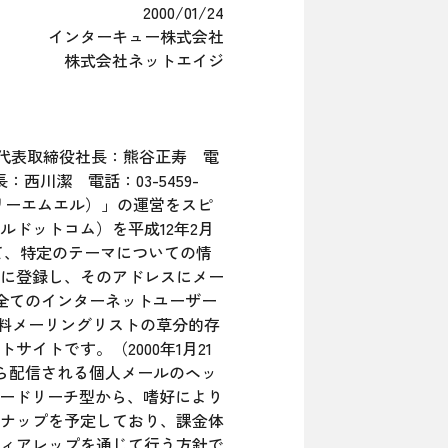
2000/01/24
インターキュー株式会社
株式会社ネットエイジ
円 代表取締役社長：熊谷正寿 電
：西川潔 電話：03-5459-
フリーエムエル）」の運営をスピ
ドットコム）を平成12年2月
て、特定のテーマについての情
に登録し、そのアドレスにメー
、全てのインターネットユーザー
無料メーリングリストの草分的存
イトです。（2000年1月21
から配信される個人メールのヘッ
ロードリーチ型から、嗜好により
ナップを予定しており、課金体
ィアレップを通じて行う方針で