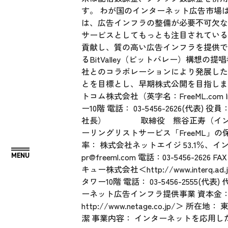
す。 わが国のインターネット広告市場
は、広告インフラの整備が必要不可欠な
サービスとしてもっとも注目されている
貢献し、質の高い広告インフラを提供で
るBitValley（ビットバレー）構
社とのコラボレーションにより発展した新
とを目標とし、早期株式公開を目指し
トコム株式会社（英字名：FreeML.com I
ー10階 電話： 03-5456-262
社長） 取締役 熊谷正寿（インタ
ーリングリストサービス「FreeML」
率： 株式会社ネットエイジ 53.1％、イン
pr@freeml.com
電話：03-5456-2626 F
キュー株式会社＜
http://www.interq.ad.
タワー10階 電話： 03-5456-25
ーネット広告インフラ提供事業 資本金： 1
http://www.netage.co.jp/
＞ 所在地： 東
潔 事業内容： インターネットを応用した