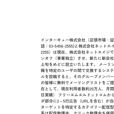
インターキュー株式会社（店頭市場：証券
話：03-5456-2555)と株式会社ネッ
2255）は現在、株式会社ネットエイジ
ンオフ（事業独立）させ、新たに新会社
上旬をめどに設立いたします。 メーリ
報を特定のユーザの間で交換するシステ
ルを投稿すると、そのグループメンバー全
の皆様に無料でメーリングリストをご提
在として、現在利用者数約20万人、月間約
日実績） フリーエムエルドットコムから
ダ部分に2～5行広告（URLを含む）
ターゲットを特定するカテゴリー配信型
系は配信数課金、クリック数課金を併用