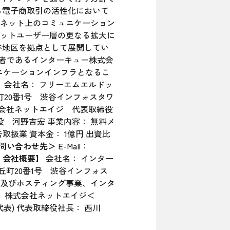
る電子商取引の活性化において
ネット上のコミュニケーション
ットユーザー層の更なる拡大に
谷地区を拠点として展開してい
賛同者であるインターキュー株式会
ュニケーションインフラとなるこ
】
会社名： フリーエムエルドッ
町20番1号 渋谷インフォスタワ
株式会社ネットエイジ 代表取締役
野吉宏 事業内容： 無料メ
扱業 資本金： 1億円 出資比
問い合わせ先＞
E-Mail：
 会社概要】
会社名： インター
丘町20番1号 渋谷インフォス
接続事業及びホスティング事業、インタ
 株式会社ネットエイジ＜
55(代表) 代表取締役社長： 西川