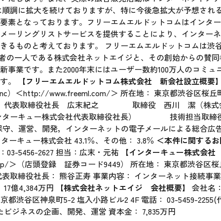
は順調に拡大を続けておりますが、特に今後急拡大が予想され
要素となっております。フリーエムエルドットコムはインター
メーリングリストサービスを提供することにより、インターネ
きるものと考えております。 フリーエムエルドットコムは渋
想の提唱者の一人である株式会社ネットエイジと、その創始からの
事業です。また2000年末にはユーザー数約100万人のコミ
ます。
【フリーエムエルドットコム株式会社 新会社設立概要
nc）＜
http://www.freeml.com/
＞ 所在地： 東京都渋谷区桜丘
6(代表) 役員： 代表取締役社長 広末紀之 取締役 西川 潔（
ーキュー株式会社代表取締役社長） 技術担当取締役 河
の保守、運営、開発，インターネットの電子メールによる総合広告取
ターキュー株式会社 43.1％、その他： 3.8％
＜本件に関するお
AX：03-5456-2627 担当：広末・元祐
【インターキュー株式会社
jp/
＞（店頭登録 証券コード9449） 所在地： 東京都渋谷区桜
55(代表) 代表取締役社長： 熊谷正寿 事業内容： インターネット
7億4,384万円
【株式会社ネットエイジ 会社概要】
会社名：
京都渋谷区神泉町5-2 塩入小路ビル2 4F 電話： 03-5459-22
ビジネスの企画、開発、運営 資本金： 7,835万円