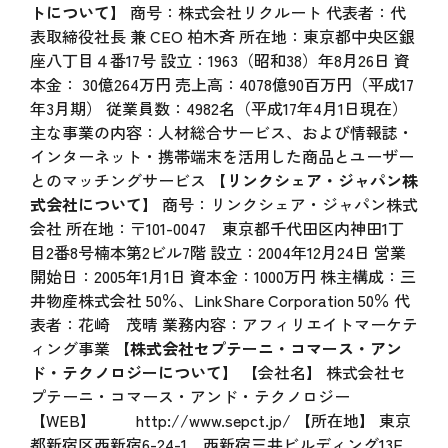
トについて】
商号：株式会社リクルート 代表者：代
表取締役社長 兼 CEO 柏木斉 所在地：東京都中央区銀
座八丁目４番17号 設立：1963（昭和38）年8月26日 資
本金： 30億264万円 売上高：4078億90百万円（平成17
年3月期） 従業員数：4982名（平成17年4月1日現在）
主な事業の内容：人材総合サービス、および情報誌・
インターネット・携帯端末を活用した商品とユーザー
とのマッチングサービス
【リンクシェア・ジャパン株
式会社について】
商号：リンクシェア・ジャパン株式
会社 所在地：〒101-0047 東京都千代田区内神田1丁
目2番8号楠本第2ビル7階 設立：2004年12月24日 営業
開始日：2005年1月1日 資本金：1000万円 株主構成：三
井物産株式会社 50％、LinkShare Corporation 50％ 代
表者：花崎 茂晴 業務内容：アフィリエイトマーケテ
ィング事業
【株式会社セプテーニ・コマース・アン
ド・テクノロジーについて】
【会社名】 株式会社セ
プテーニ・コマース・アンド・テクノロジー
【WEB】
http://www.sepct.jp/
【所在地】 東京
都新宿区西新宿6-24-1 西新宿三井ビルディング13F