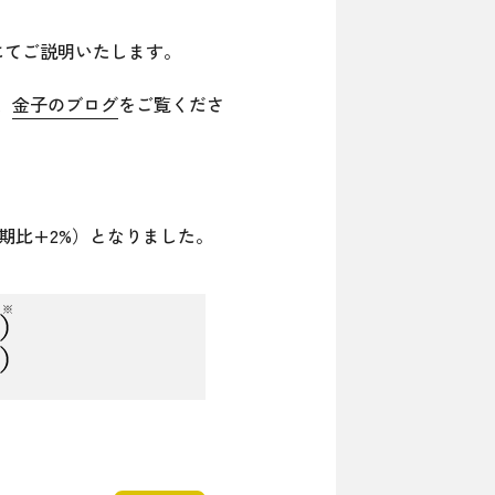
にてご説明いたします。
、
金子のブログ
をご覧くださ
(前期比+2%）となりました。