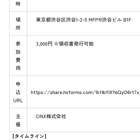
時
場
東京都渋谷区渋谷1-2-5 MFPR渋谷ビル B1F
所
参
3,000円 ※領収書発行可能
加
費
用
申
込
https://share.hsforms.com/1kHbfIXYeQyO6rt
URL
主
ONX株式会社
催
【タイムライン】