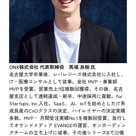
ONX株式会社 代表取締役 馬場 良樹 氏
名古屋大学卒業後、レバレジーズ株式会社に入社し、
IT・医療コンサルとして従事。全社 MVP・事業部
MVPを受賞。営業売上1位複数回獲得。その後、名古
屋支店として連続達成・新卒、中途採用に貢献。for
Startups, Inc.入社。SaaS、 AI、IoTを始めとしたIT系
成長産のCxOクラスの決定、ハイレイヤーの決定実績
多数。MVP・ 月間受注実績No.1を複数回受賞。並行し
てオウンドメディア EVANGEの運営、オンボーディン
グチームの立ち上げに従事。その後シリーズBで22億